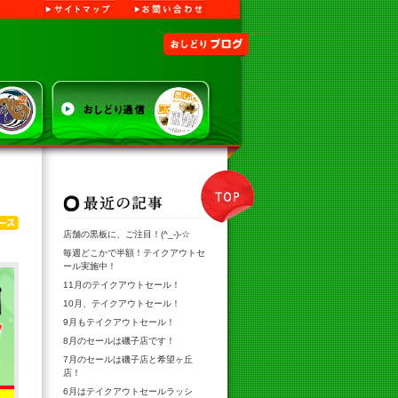
サイトマップ
お問い合わせ
り寿司
おしどりブログ
TOP
最新記事
ニュース
店舗の黒板に、ご注目！(^_-)-☆
毎週どこかで半額！テイクアウトセ
ール実施中！
11月のテイクアウトセール！
10月、テイクアウトセール！
9月もテイクアウトセール！
8月のセールは磯子店です！
7月のセールは磯子店と希望ヶ丘
店！
6月はテイクアウトセールラッシ