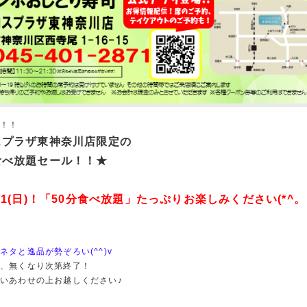
評！！
スプラザ東神奈川店限定の
食べ放題セール！！★
/1(日)！「50分食べ放題」たっぷりお楽しみください(*^。
ネタと逸品が勢ぞろい(^^)v
、無くなり次第終了！
いあわせの上お越しください♪