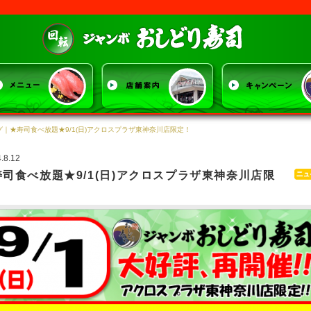
ジャンボおしど
グ
｜★寿司食べ放題★9/1(日)アクロスプラザ東神奈川店限定！
.8.12
寿司食べ放題★9/1(日)アクロスプラザ東神奈川店限
！