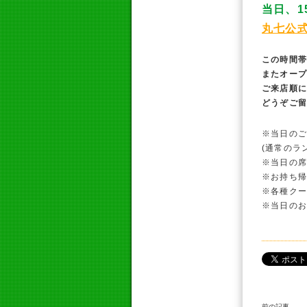
当日、1
丸七公
この時間
またオー
ご来店順
どうぞご留意
※当日の
(通常のラ
※当日の
※お持ち
※各種ク
※当日の
前の記事