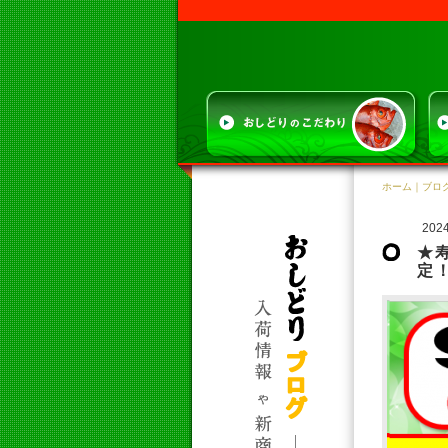
ホーム
｜
ブロ
2024
★
定