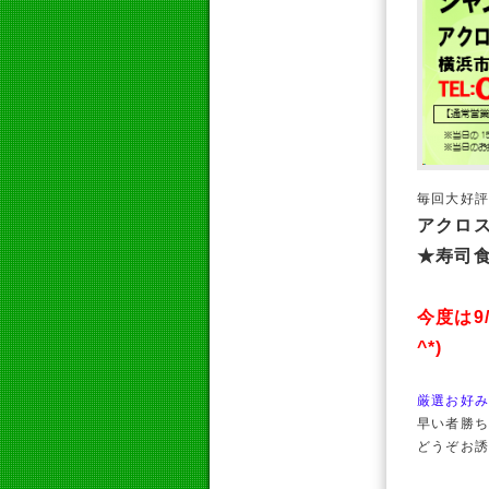
毎回大好
アクロ
★寿司
今度は9
^*)
厳選お好み
早い者勝ち
どうぞお誘