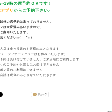
5~19時の席予約ＯＫです！
式アプリ
からご予約下さい♪
帯以外の席予約は承っておりません。
プンは大変混みあいますので、
にご案内いたします。
くださいm(_ _”m)
ご入店は食べ放題のお客様のみとなります
ンチ・ディナーメニューはお休みいたします）
席予約は受け付けていません。ご来店順にご案内します
帰りのご予約やお渡しはお受けできません
ーポン等のご利用はできません
お会計は現金のみとさせていただきます
次