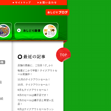
サイトマップ
お問い合わせ
り寿司
おしどりブログ
TOP
最新記事
その他
店舗の黒板に、ご注目！(^_-)-☆
毎週どこかで半額！テイクアウトセ
ール実施中！
11月のテイクアウトセール！
店
10月、テイクアウトセール！
9月もテイクアウトセール！
8月のセールは磯子店です！
き続
7月のセールは磯子店と希望ヶ丘
店！
6月はテイクアウトセールラッシ