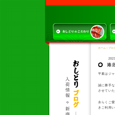
ホーム
｜
ブロ
2023
港
平素はジャ
誠に勝手な
させてい
永らくご愛
きご利用