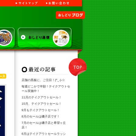
サイトマップ
お問い合わせ
り寿司
おしどりブログ
TOP
最新記事
ニュース
店舗の黒板に、ご注目！(^_-)-☆
毎週どこかで半額！テイクアウトセ
ール実施中！
11月のテイクアウトセール！
10月、テイクアウトセール！
9月もテイクアウトセール！
8月のセールは磯子店です！
7月のセールは磯子店と希望ヶ丘
店！
6月はテイクアウトセールラッシ