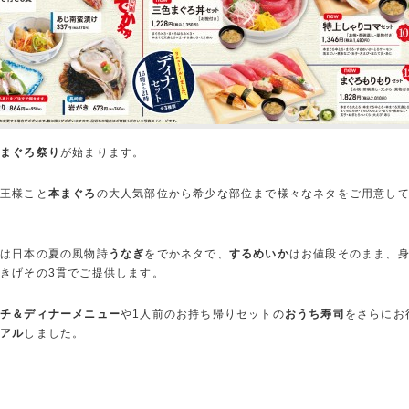
本まぐろ祭り
が始まります。
の王様こと
本まぐろ
の大人気部位から希少な部位まで様々なネタをご用意し
らは日本の夏の風物詩
うなぎ
をでかネタで、
するめいか
はお値段そのまま、
きげその3貫でご提供します。
ンチ＆ディナーメニュー
や1人前のお持ち帰りセットの
おうち寿司
をさらにお
ーアル
しました。