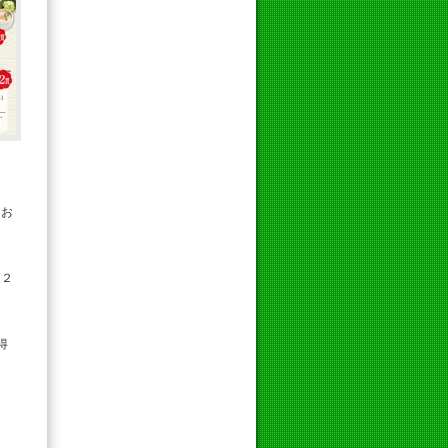
てお
身２
得