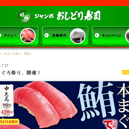
ジャンボおしど
グ
｜本まぐろ祭り、開催！
.7.17
まぐろ祭り、開催！