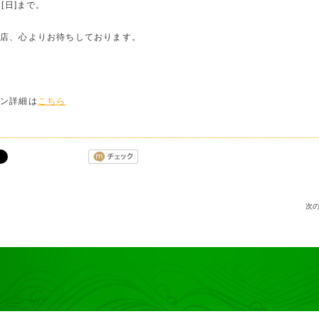
2[日]まで。
店、心よりお待ちしております。
ーン詳細は
こちら
次