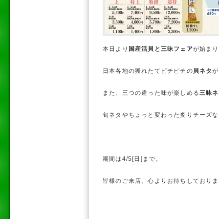
本日より
国産活貝と三昧フェア
が始まり
日本各地の獲れたてピチピチの
貝ネタ
が
また、三つの違った味が楽しめる
三昧ネ
旬ネタやちょっと変わった炙りチーズな
期間は4/5[日]まで。
皆様のご来店、心よりお待ちしておりま