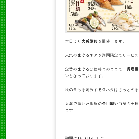
本日より
大感謝祭
を開催します。
人気の
まぐろ
ネタを期間限定でサービス
定番の
まぐろ
は価格そのままで
一貫増量
ンとなっております。
秋の食欲を刺激する旬ネタはさっと火を
近海で獲れた地魚の
金目鯛
や白身の王様
ます。
期間は10/31[木]まで。