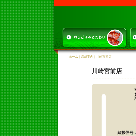
ホーム
｜
店舗案内
｜川崎宮前店
川崎宮前店