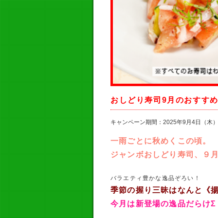
おしどり寿司9月のおすす
キャンペーン期間：2025年9月4日（木）
一雨ごとに秋めくこの頃。
ジャンボおしどり寿司、９
バラエティ豊かな逸品ぞろい！
季節の握り三昧はなんと《
今月は新登場の逸品だらけΣ